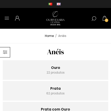
0
Home
/
Anéis
Anéis
Ouro
22 produtos
Prata
62 produtos
Prata com Ouro