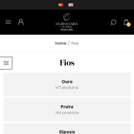
0
Home
/
Fios
Fios
Ouro
147 produtos
Prata
144 produtos
Elipssis