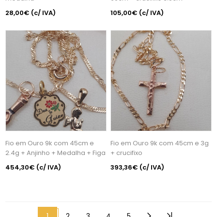
28,00€
(c/ IVA)
105,00€
(c/ IVA)
Fio em Ouro 9k com 45cm e
Fio em Ouro 9k com 45cm e 3g
2.4g + Anjinho + Medalha + Figa
+ crucifixo
454,30€
(c/ IVA)
393,36€
(c/ IVA)
1
2
3
4
5