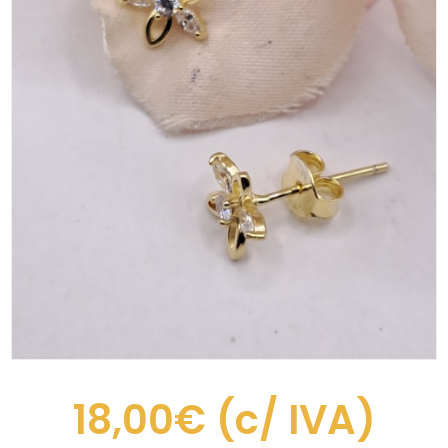
18,00€
(c/ IVA)