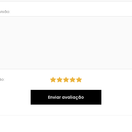
visão:
ão:
Enviar avaliação