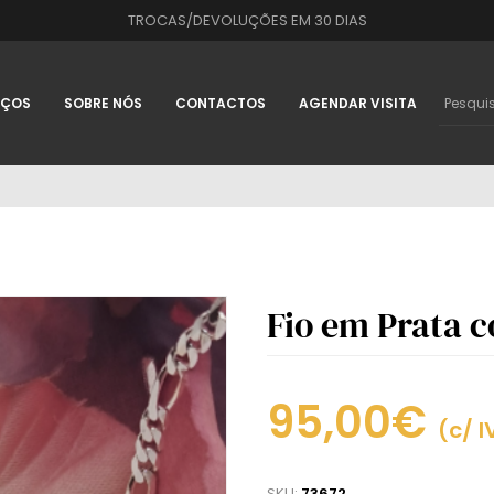
TROCAS/DEVOLUÇÕES EM 30 DIAS
IÇOS
SOBRE NÓS
CONTACTOS
AGENDAR VISITA
Fio em Prata 
95,00€
(c/ I
SKU:
73672