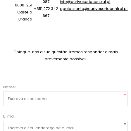
087
info@ourivesariacentral.pt
6000-251
+351 272 342
apoiocliente@ourivesariacentral.pt
Castelo
667
Branco
Coloque-nos a sua questão. Iremos responder o mais
brevemente possível.
Nome:
*
E-mail:
*