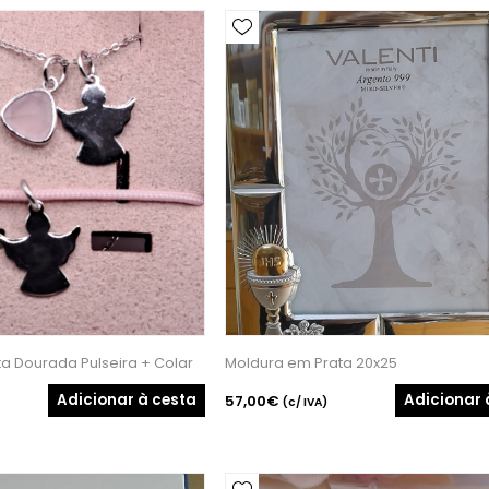
a Dourada Pulseira + Colar
Moldura em Prata 20x25
Adicionar à cesta
Adicionar 
57,00€
(c/ IVA)