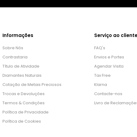
Informações
Serviço ao client
Sobre Nós
FAQ's
Contrastaria
Envios e Portes
Título de Atividade
Agendar Visita
Diamantes Naturais
Tax Free
Cotação de Metais Preciosos
Klarna
Trocas e Devoluções
Contacte-nos
Termos & Condições
Livro de Reclamaçõe
Política de Privacidade
Política de Cookies