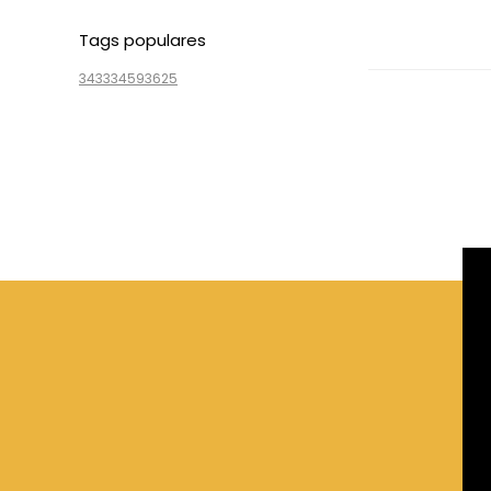
Tags populares
3433
3459
3625