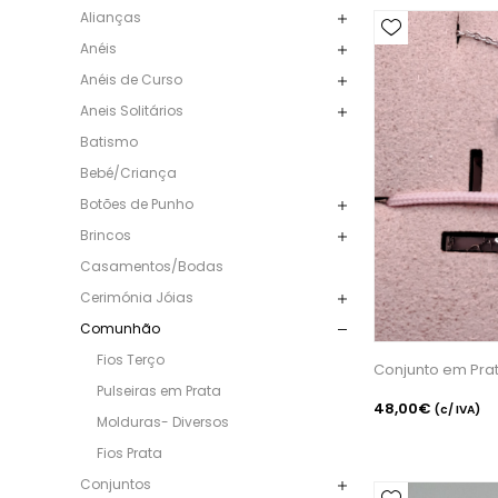
Alianças
Anéis
Anéis de Curso
Aneis Solitários
Batismo
Bebé/Criança
Botões de Punho
Brincos
Casamentos/Bodas
Cerimónia Jóias
Comunhão
Fios Terço
Conjunto em Prat
Pulseiras em Prata
48,00€
(c/ IVA)
Molduras- Diversos
Fios Prata
Conjuntos