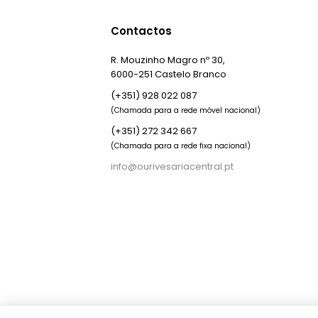
Contactos
R. Mouzinho Magro nº 30,
6000-251 Castelo Branco
(+351) 928 022 087
(Chamada para a rede móvel nacional)
(+351) 272 342 667
(Chamada para a rede fixa nacional)
info@ourivesariacentral.pt