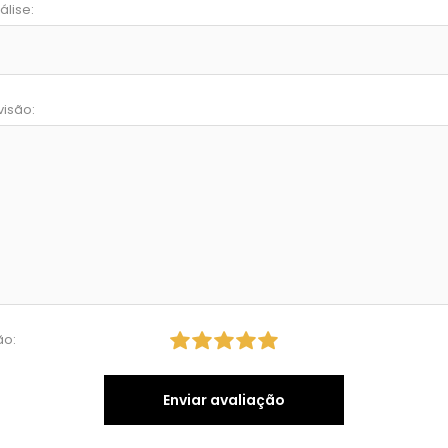
álise:
visão:
ão:
Enviar avaliação