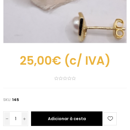
25,00€
(c/ IVA)
SKU:
145
Adicionar à cesta