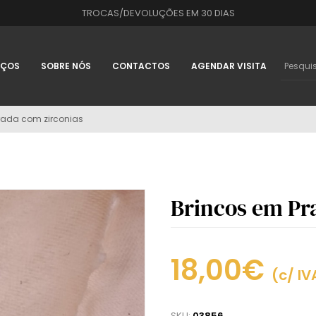
TROCAS/DEVOLUÇÕES EM 30 DIAS
IÇOS
SOBRE NÓS
CONTACTOS
AGENDAR VISITA
rada com zirconias
Brincos em Pr
18,00€
(c/ IV
SKU:
03856