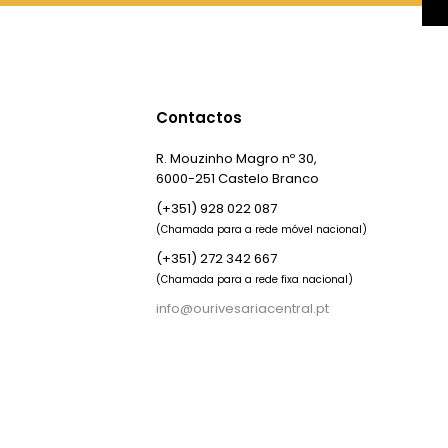
Contactos
R. Mouzinho Magro nº 30,
6000-251 Castelo Branco
(+351) 928 022 087
(Chamada para a rede móvel nacional)
(+351) 272 342 667
(Chamada para a rede fixa nacional)
info@ourivesariacentral.pt