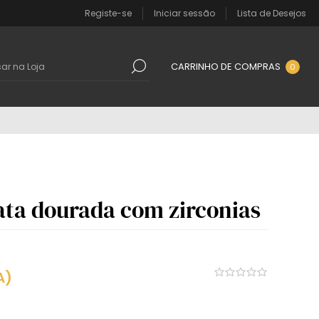
Registe-se
Iniciar sessão
Lista de Desejos
CARRINHO DE COMPRAS
0
ata dourada com zirconias
A)