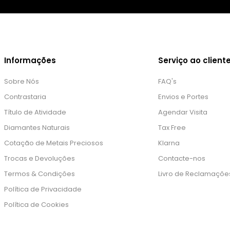
Informações
Serviço ao client
Sobre Nós
FAQ's
Contrastaria
Envios e Portes
Título de Atividade
Agendar Visita
Diamantes Naturais
Tax Free
Cotação de Metais Preciosos
Klarna
Trocas e Devoluções
Contacte-nos
Termos & Condições
Livro de Reclamaçõe
Política de Privacidade
Política de Cookies