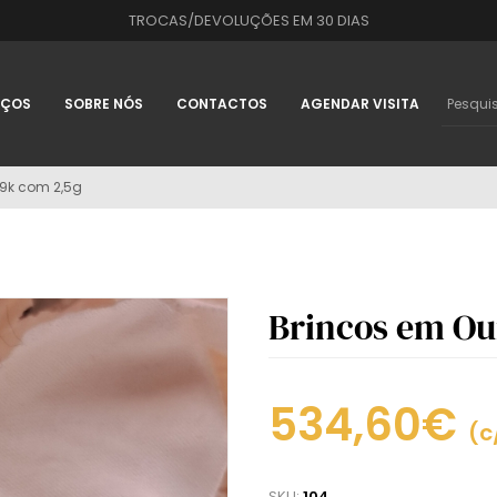
TROCAS/DEVOLUÇÕES EM 30 DIAS
IÇOS
SOBRE NÓS
CONTACTOS
AGENDAR VISITA
 9k com 2,5g
Brincos em Ou
534,60€
(c
SKU:
104