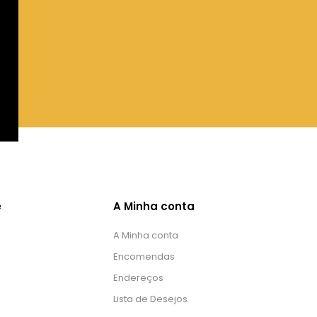
e
A Minha conta
A Minha conta
Encomendas
Endereços
Lista de Desejos