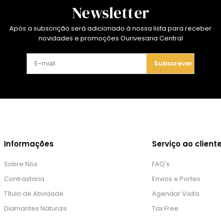
Newsletter
Após a subscrição será adicionado à nossa lista para receber
novidades e promoções Ourivesaria Central
Subscrever
Informações
Serviço ao client
Sobre Nós
FAQ's
Contrastaria
Envios e Portes
Título de Atividade
Agendar Visita
Diamantes Naturais
Tax Free