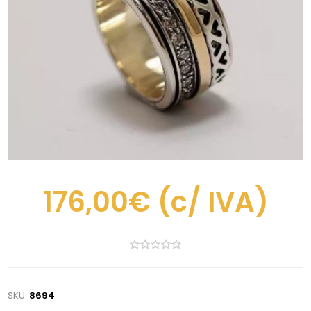
176,00€
(c/ IVA)
SKU:
8694