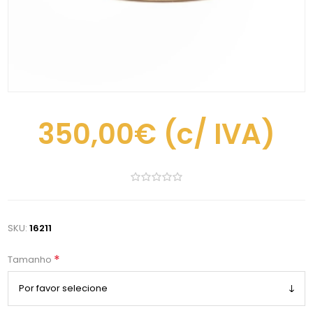
350,00€
(c/ IVA)
SKU:
16211
*
Tamanho