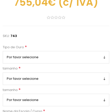
755,04€
(c/ IVA)
SKU:
743
*
Tipo de Ouro
*
tamanho
*
tamanho
*
Nome da Escola / Curso