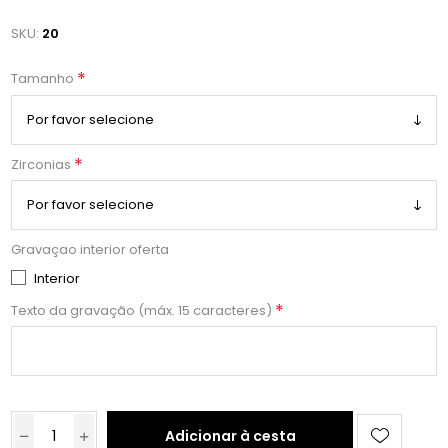
SKU:
20
*
Tamanho
*
Zirconias
Gravaçao interior oferta
Interior
*
Texto da gravação (máx. 15 caracteres)
Adicionar à cesta