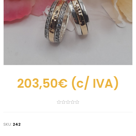
203,50€
(c/ IVA)
SKU:
242