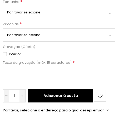
*
Tamanho
*
Zirconias
Gravaçao (Oferta)
Interior
*
Texto da gravação (máx. 15 caracteres)
Adicionar à cesta
Por favor, selecione o endereço para o qual deseja enviar